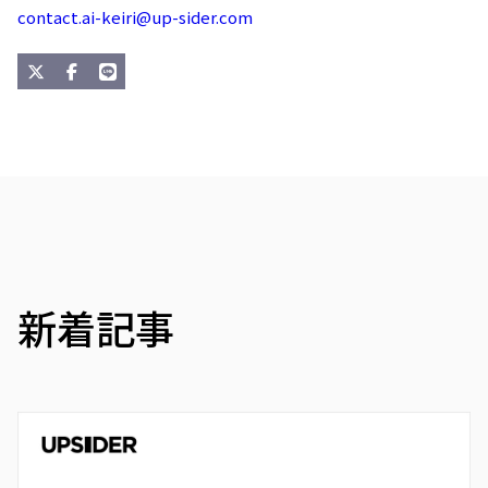
contact.ai-keiri@up-sider.com
新着記事