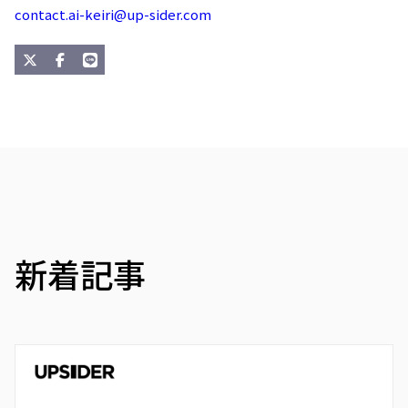
contact.ai-keiri@up-sider.com
新着記事